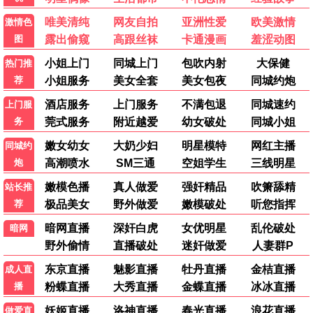
第一个男人
宝岛西米乐
原来我早就无敌了第三季动态漫
全140集
更新至277集
连载中
全140集
更新至277集
连载中
亡灵天灾：我抬手百万骨海动态漫
我的师傅每到大限才突破动态漫
掌门低调点动态漫第三季
连载中
连载中
连载中
连载中
连载中
连载中
重逢有晴天
子不雨双姝奇探第六季
伙伴男孩
全集完结
完结
已完结
全集完结
完结
已完结
绝妙心灵第二季
全球御鬼时代，我成了最终BOSS动态漫
灵武大陆
更新至20集
连载中
更新至192集
更新至20集
连载中
更新至192集
全民诡异：开局掌握零元购动态漫
更新至241集
更新至241集
动漫
ANIME
推荐
内地
日韩
欧美
神王序列
掌门低调点动态漫画第三季
完了啊！女帝的软饭丈夫居然无敌动态漫
更新至197集
更新至100集
更新至95集
更新至197集
更新至100集
更新至95集