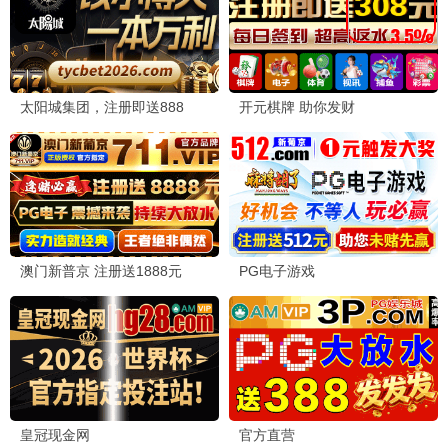
喜剧之王单口季
1
热播
哈哈哈哈哈第四季
2
热播
喜人奇妙夜
3
热播
奔跑吧第八季
4
热播
再见爱人第四季
5
热播
💬 留言 & 互动