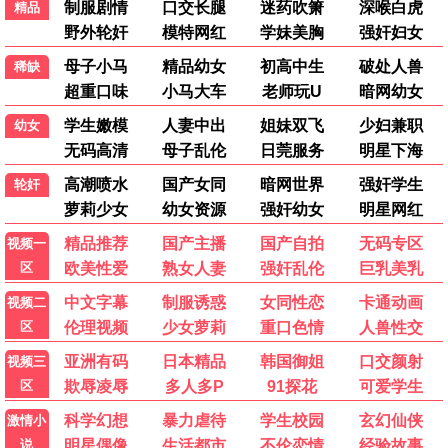
爱的重叠
面包超人恰彭的英雄剧场版
面包超人恰彭的英雄 剧场版
HD国语
正片
正片
HD国语
正片
正片
美食新闻报道
怒火焚情
摄魂天母
更新至384期
高清
正片
更新至384期
高清
正片
国宝2025
任何会动的东西
KAMA
HD中字
HD
正片
HD中字
HD
正片
荆棘王座
杀戮循环
饥饿河马
HD中字
HD中字
HD中字
HD中字
HD中字
HD中字
煞湖
HD
HD
剧集
TV SERIES
推荐
国产剧
韩剧
美剧
日剧
权欲第三章第五季
百味人生
豆腐妈妈
更新至04集
更新至227集
更新至138集
更新至04集
更新至227集
更新至138集