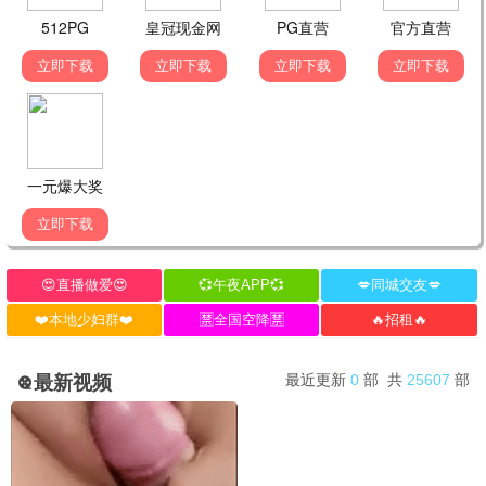
🔥
电影榜
抓娃娃
1
热播
第二十条
2
热播
飞驰人生2
3
热播
哥斯拉大战金刚2
4
热播
九龙城寨之围城
5
热播
🔥
剧集榜
庆余年第二季
1
热播
唐朝诡事录之西行
2
热播
墨雨云间
3
热播